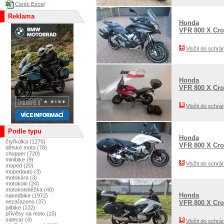
Ceník Excel
Reklama
Honda
VFR 800 X Cro
Vložit do schrá
Honda
VFR 800 X Cro
Vložit do schrá
Podle typu
Honda
čtyřkolka (1275)
VFR 800 X Cro
dětské moto (78)
chopper (720)
minibike (9)
Vložit do schrá
moped (20)
mopedauto (3)
motokára (3)
motokolo (24)
motokoloběžka (40)
Honda
nakedbike (1972)
nezařazeno (37)
VFR 800 X Cr
pitbike (132)
přívěsy na moto (15)
sidecar (4)
Vložit do schrá