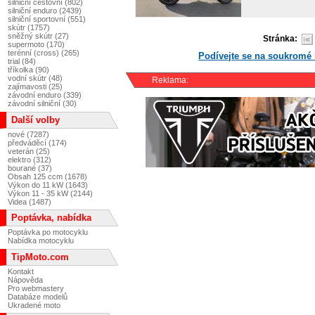
silniční cestovní (802)
silniční enduro (2439)
silniční sportovní (551)
skútr (1757)
sněžný skútr (27)
Stránka:
supermoto (170)
terénní (cross) (265)
Podívejte se na soukromé
trial (84)
tříkolka (90)
vodní skútr (48)
Reklama:
zajímavosti (25)
závodní enduro (339)
závodní silniční (30)
Další volby
nové (7287)
předváděcí (174)
veterán (25)
elektro (312)
bourané (37)
Obsah 125 ccm (1678)
Výkon do 11 kW (1643)
Výkon 11 - 35 kW (2144)
Videa (1487)
Poptávka, nabídka
Poptávka po motocyklu
Nabídka motocyklu
TipMoto.com
Kontakt
Nápověda
Pro webmastery
Databáze modelů
Ukradené moto