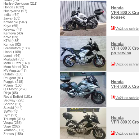
Harley-Davidson (211)
Honda (1032)
Honda
Husqvarna (97)
VFR 800 X Cro
Indian (64)
kousek
Jawa (103)
Kawasaki (507)
Kayo (65)
Vložit do schrá
Keeway (48)
Kentoya (43)
Kove (59)
KTM (435)
Honda
Kymco (92)
VFR 800 X Cro
Leramotors (138)
Linhai (169)
po servisu
Loncin (66)
Morbidelli (53)
Moto Guzzi (140)
Vložit do schrá
Moto Morini (82)
MV Agusta (47)
Ostatní (103)
Peugeot (91)
Honda
Piaggio (218)
Polaris (100)
VFR 800 X Cro
QJ Motor (267)
Rieju (65)
Royal Enfield (181)
Vložit do schrá
Segway (228)
Sherco (51)
Suzuki (444)
SWM (48)
Sym (91)
Honda
Triumph (314)
VFR 800 X Cro
Vespa (268)
Voge (202)
Yamaha (907)
Vložit do schrá
Zontes (158)