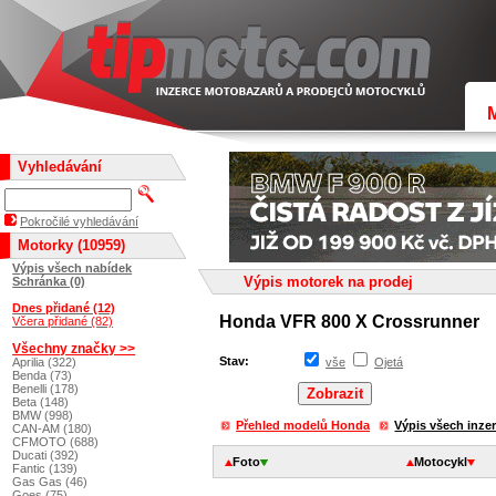
Vyhledávání
Pokročilé vyhledávání
Motorky (10959)
Výpis všech nabídek
Výpis motorek na prodej
Schránka (0)
Dnes přidané (12)
Honda VFR 800 X Crossrunner
Včera přidané (82)
Všechny značky >>
Stav:
Aprilia (322)
vše
Ojetá
Benda (73)
Benelli (178)
Beta (148)
BMW (998)
Přehled modelů Honda
Výpis všech inze
CAN-AM (180)
CFMOTO (688)
Ducati (392)
Foto
Motocykl
Fantic (139)
Gas Gas (46)
Goes (75)