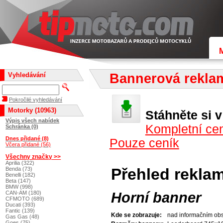
Vyhledávání
Bannerová reklam
Pokročilé vyhledávání
Motorky (10963)
Stáhněte si 
Výpis všech nabídek
Kompletní cen
Schránka (0)
Dnes přidané (8)
Pouze ceník
Včera přidané (56)
Všechny značky >>
Aprilia (322)
Přehled rekla
Benda (73)
Benelli (182)
Beta (147)
BMW (998)
Horní banner
CAN-AM (180)
CFMOTO (689)
Ducati (393)
Fantic (139)
Kde se zobrazuje:
nad informačním obsa
Gas Gas (48)
Goes (75)