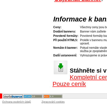
Informace k ba
Ceny:
Všechny ceny jsou 
Dodání banneru:
Banner nám zašlete 
Povolené formáty:
Povolené formáty ba
Při použití HTML5:
Proklik v banneru m
upravit.
Nemáte-li banner:
Pokud nemáte vlastní
služba je zpoplatněn
Další ustanovení:
Vyhrazujeme si práv
Stáhněte si 
Kompletní cen
Pouze ceník
Ochrana osobních údajů
Zpracování cookies