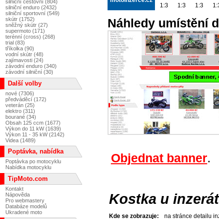
silniční cestovní (804)
1:3
1:3
1:3
1:
silniční enduro (2432)
silniční sportovní (549)
skútr (1752)
Náhledy umístění d
sněžný skútr (27)
supermoto (171)
terénní (cross) (268)
trial (83)
tříkolka (90)
vodní skútr (48)
zajímavosti (24)
závodní enduro (340)
závodní silniční (30)
Další volby
nové (7306)
předváděcí (172)
veterán (25)
elektro (311)
bourané (34)
Obsah 125 ccm (1677)
Výkon do 11 kW (1639)
Výkon 11 - 35 kW (2142)
Videa (1489)
Poptávka, nabídka
Objednat banner
.
Poptávka po motocyklu
Nabídka motocyklu
TipMoto.com
Kontakt
Kostka u inzerá
Nápověda
Pro webmastery
Databáze modelů
Ukradené moto
Kde se zobrazuje:
na stránce detailu i