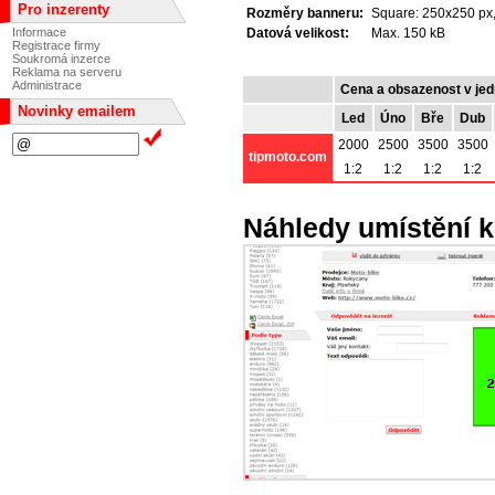
Pro inzerenty
Rozměry banneru:
Square: 250x250 px,
Datová velikost:
Max. 150 kB
Informace
Registrace firmy
Soukromá inzerce
Reklama na serveru
Administrace
Cena a obsazenost v jed
Novinky emailem
Led
Úno
Bře
Dub
2000
2500
3500
3500
tipmoto.com
1:2
1:2
1:2
1:2
Náhledy umístění k