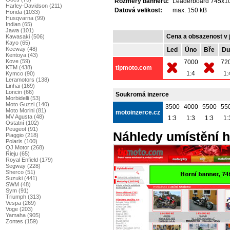
Rozměry banneru:
Leaderboard 745x100
Harley-Davidson (211)
Datová velikost:
max. 150 kB
Honda (1033)
Husqvarna (99)
Indian (65)
Jawa (101)
Cena a obsazenost v 
Kawasaki (506)
Kayo (65)
Keeway (48)
Led
Úno
Bře
Du
Kentoya (43)
Kove (59)
7000
72
tipmoto.com
KTM (438)
1:4
1:
Kymco (90)
Leramotors (138)
Linhai (169)
Loncin (66)
Soukromá inzerce
Morbidelli (53)
Moto Guzzi (140)
3500
4000
5500
55
Moto Morini (81)
motoinzerce.cz
MV Agusta (48)
1:3
1:3
1:3
1:
Ostatní (102)
Peugeot (91)
Náhledy umístění h
Piaggio (218)
Polaris (100)
QJ Motor (268)
Rieju (65)
Royal Enfield (179)
Segway (228)
Sherco (51)
Suzuki (441)
SWM (48)
Sym (91)
Triumph (313)
Vespa (269)
Voge (203)
Yamaha (905)
Zontes (159)