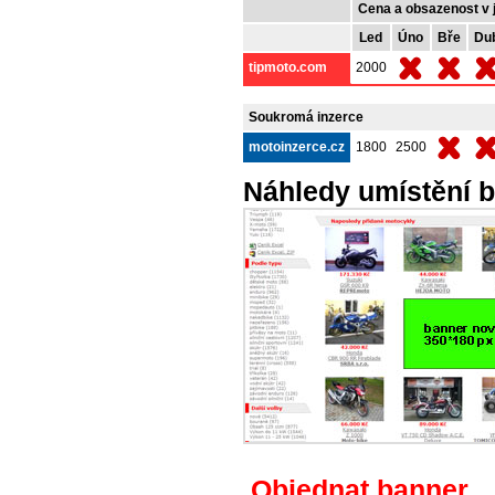
Cena a obsazenost v 
Led
Úno
Bře
Du
tipmoto.com
2000
Soukromá inzerce
motoinzerce.cz
1800
2500
Náhledy umístění 
Objednat banner
.