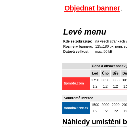
Objednat banner
.
Levé menu
Kde se zobrazuje:
na všech stránkách
Rozměry banneru:
125x180 px, popř. s
Datová velikost:
max. 50 kB
Cena a obsazenost v 
Led
Úno
Bře
Du
2750
3850
3850
38
tipmoto.com
1:2
1:2
1:2
1:
Soukromá inzerce
1500
2000
2000
20
motoinzerce.cz
1:2
1:2
1:2
1:
Náhledy umístění 