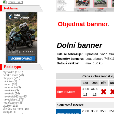
Ceník Excel
Reklama
Objednat banner
.
Dolní banner
Kde se zobrazuje:
uprosřed úvodní strá
Rozměry banneru:
Leaderboard 745x100
Datová velikost:
max. 150 kB
Podle typu
čtyřkolka (1276)
dětské moto (78)
Cena a obsazenost v 
chopper (725)
minibike (9)
Led
Úno
Bře
Du
moped (18)
mopedauto (3)
3300
4400
motokára (3)
tipmoto.com
motokolo (24)
1:3
1:3
motokoloběžka (40)
nakedbike (1979)
nezařazeno (38)
Soukromá inzerce
pitbike (132)
přívěsy na moto (15)
2500
3500
3500
35
sidecar (5)
motoinzerce.cz