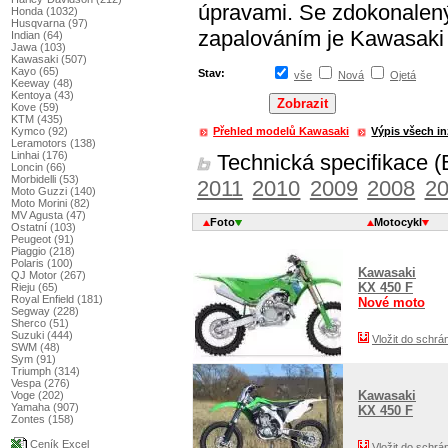
úpravami. Se zdokonalen
Honda (1032)
Husqvarna (97)
zapalováním je Kawasaki
Indian (64)
Jawa (103)
Kawasaki (507)
Kayo (65)
Stav:
vše
Nová
Ojetá
Keeway (48)
Kentoya (43)
Kove (59)
KTM (435)
Kymco (92)
Přehled modelů Kawasaki
Výpis všech i
Leramotors (138)
Linhai (176)
Technická specifikace (B
Loncin (66)
Morbidelli (53)
2011
2010
2009
2008
2
Moto Guzzi (140)
Moto Morini (82)
MV Agusta (47)
Foto
Motocykl
Ostatní (103)
Peugeot (91)
Piaggio (218)
Polaris (100)
Kawasaki
QJ Motor (267)
KX 450 F
Rieju (65)
Royal Enfield (181)
Nové moto
Segway (228)
Sherco (51)
Suzuki (444)
Vložit do schrá
SWM (48)
Sym (91)
Triumph (314)
Vespa (276)
Kawasaki
Voge (202)
Yamaha (907)
KX 450 F
Zontes (158)
Ceník Excel
Vložit do schrá