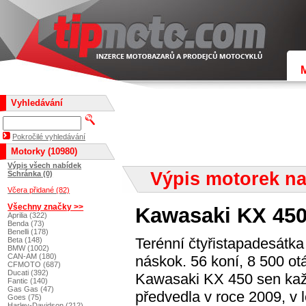
Vyhledávání
Pokročilé vyhledávání
Motorky (10980)
Výpis všech nabídek
Výpis motorek na
Schránka (0)
Včera přidané (82)
Všechny značky >>
Kawasaki KX 450
Aprilia (322)
Benda (73)
Benelli (178)
Terénní čtyřistapadesátk
Beta (148)
BMW (1002)
CAN-AM (180)
náskok. 56 koní, 8 500 ot
CFMOTO (687)
Ducati (392)
Kawasaki KX 450 sen kaž
Fantic (140)
Gas Gas (47)
předvedla v roce 2009, v 
Goes (75)
Harley-Davidson (212)