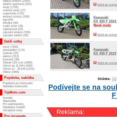
silniční enduro (2445)
silniční sportovní (551)
Vložit do schrá
skútr (1765)
sněžný skútr (27)
supermoto (170)
terénní (cross) (266)
Kawasaki
trial (84)
KX 450 F 202
tříkolka (90)
Nové moto
vodní skútr (48)
zajímavosti (25)
závodní enduro (339)
Vložit do schrá
závodní silniční (30)
Další volby
nové (7305)
Kawasaki
předváděcí (174)
veterán (25)
KX 450 F 2019
elektro (312)
bourané (38)
Obsah 125 ccm (1685)
Vložit do schrá
Výkon do 11 kW (1650)
Výkon 11 - 35 kW (2151)
Videa (1488)
Poptávka, nabídka
Stránka:
Poptávka po motocyklu
Podívejte se na so
Nabídka motocyklu
TipMoto.com
F
Kontakt
Nápověda
Pro webmastery
Databáze modelů
Reklama:
Ukradené moto
Pro inzerenty