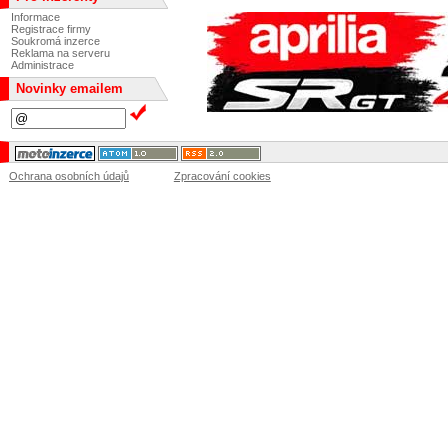
Informace
Registrace firmy
Soukromá inzerce
Reklama na serveru
Administrace
Novinky emailem
Ochrana osobních údajů
Zpracování cookies