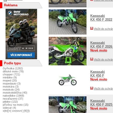
Reklama
Kawasaki
KX 450 F 2022
Vložit do schrá
Kawasaki
KX 450 F 202
Nové moto
Vložit do schrá
Podle typu
čtyřkolka (1282)
dětské moto (78)
Kawasaki
chopper (721)
KX 450 F
minibike (9)
Nové moto
moped (20)
mopedauto (3)
motokára (3)
Vložit do schrá
motokolo (24)
motokoloběžka (40)
nakedbike (1969)
nezařazeno (37)
Kawasaki
pitbike (132)
KX 450 F 202
přívěsy na moto (15)
sidecar (4)
Nové moto
silniční cestovní (803)