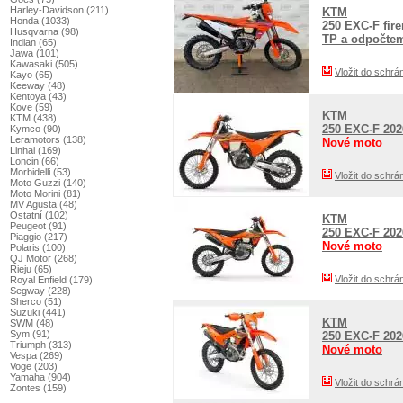
Harley-Davidson (211)
KTM
Honda (1033)
250 EXC-F fire
Husqvarna (98)
TP a odpočte
Indian (65)
Jawa (101)
Kawasaki (505)
Vložit do schrá
Kayo (65)
Keeway (48)
Kentoya (43)
Kove (59)
KTM
KTM (438)
250 EXC-F 202
Kymco (90)
Leramotors (138)
Nové moto
Linhai (169)
Loncin (66)
Morbidelli (53)
Vložit do schrá
Moto Guzzi (140)
Moto Morini (81)
MV Agusta (48)
Ostatní (102)
KTM
Peugeot (91)
250 EXC-F 202
Piaggio (217)
Nové moto
Polaris (100)
QJ Motor (268)
Rieju (65)
Vložit do schrá
Royal Enfield (179)
Segway (228)
Sherco (51)
Suzuki (441)
KTM
SWM (48)
Sym (91)
250 EXC-F 202
Triumph (313)
Nové moto
Vespa (269)
Voge (203)
Yamaha (904)
Vložit do schrá
Zontes (159)