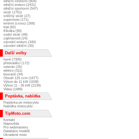
silniční cestovní (804)
silniční enduro (2431)
silniční sportovní (547)
skútr (1751)
sněžný skútr (27)
supermoto (171)
terénní (cross) (268)
trial (82)
tříkolka (90)
vodní skútr (48)
zajímavosti (24)
závodní enduro (340)
závodní silniční (30)
Další volby
nové (7305)
předváděcí (172)
veterán (25)
elektro (311)
bourané (34)
Obsah 125 ccm (1677)
Výkon do 11 kW (1638)
Výkon 11 - 35 kW (2139)
Videa (1489)
Poptávka, nabídka
Poptávka po motocyklu
Nabídka motocyklu
TipMoto.com
Kontakt
Nápověda
Pro webmastery
Databáze modelů
Ukradené moto