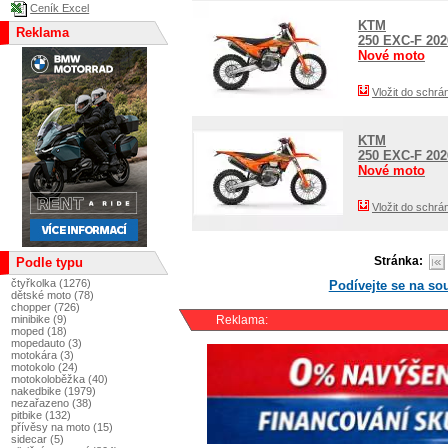
Ceník Excel
KTM
Reklama
250 EXC-F 20
Nové moto
Vložit do schrá
KTM
250 EXC-F 202
Nové moto
Vložit do schrá
Stránka:
Podle typu
čtyřkolka (1276)
Podívejte se na s
dětské moto (78)
chopper (726)
minibike (9)
Reklama:
moped (18)
mopedauto (3)
motokára (3)
motokolo (24)
motokoloběžka (40)
nakedbike (1979)
nezařazeno (38)
pitbike (132)
přívěsy na moto (15)
sidecar (5)