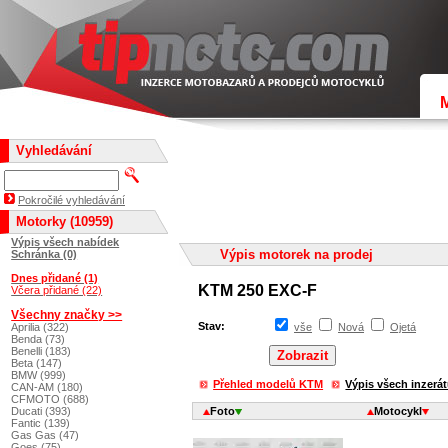
Vyhledávání
Pokročilé vyhledávání
Motorky (10959)
Výpis všech nabídek
Výpis motorek na prodej
Schránka (0)
Dnes přidané (1)
KTM 250 EXC-F
Včera přidané (22)
Všechny značky >>
Stav:
Aprilia (322)
vše
Nová
Ojetá
Benda (73)
Benelli (183)
Beta (147)
BMW (999)
Přehled modelů KTM
Výpis všech inzerá
CAN-AM (180)
CFMOTO (688)
Ducati (393)
Foto
Motocykl
Fantic (139)
Gas Gas (47)
Goes (75)