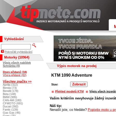
Vyhledávání
Pokročilé vyhledávání
Motorky (10964)
Výpis všech nabídek
Výpis motorek na prodej
Schránka (0)
Dnes přidané (34)
KTM 1090 Adventure
Včera přidané (82)
Všechny značky >>
Stav:
Aprilia (322)
Benda (73)
Benelli (178)
Přehled modelů KTM
Výpis všech inzerá
Beta (148)
BMW (995)
Vašim kritériím nevyhovuje žádný inzerát
CAN-AM (180)
CFMOTO (691)
Náš tip:
Ducati (392)
Nenašli jste, co hledáte?
Poptejte moto u pr
Fantic (139)
Gas Gas (46)
Goes (75)