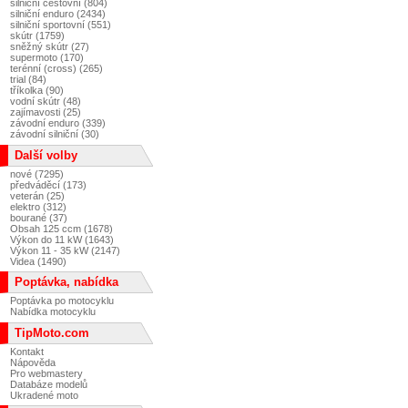
silniční cestovní (804)
silniční enduro (2434)
silniční sportovní (551)
skútr (1759)
sněžný skútr (27)
supermoto (170)
terénní (cross) (265)
trial (84)
tříkolka (90)
vodní skútr (48)
zajímavosti (25)
závodní enduro (339)
závodní silniční (30)
Další volby
nové (7295)
předváděcí (173)
veterán (25)
elektro (312)
bourané (37)
Obsah 125 ccm (1678)
Výkon do 11 kW (1643)
Výkon 11 - 35 kW (2147)
Videa (1490)
Poptávka, nabídka
Poptávka po motocyklu
Nabídka motocyklu
TipMoto.com
Kontakt
Nápověda
Pro webmastery
Databáze modelů
Ukradené moto