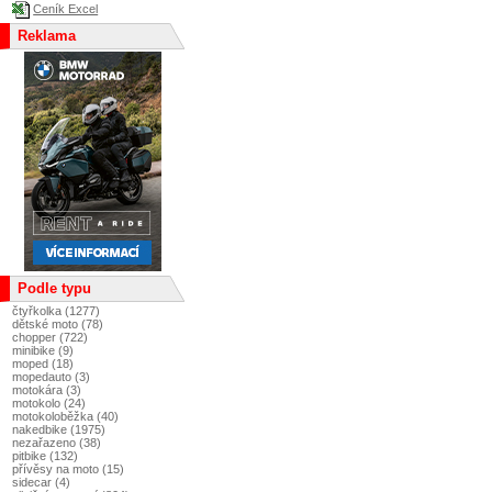
Ceník Excel
Reklama
Podle typu
čtyřkolka (1277)
dětské moto (78)
chopper (722)
minibike (9)
moped (18)
mopedauto (3)
motokára (3)
motokolo (24)
motokoloběžka (40)
nakedbike (1975)
nezařazeno (38)
pitbike (132)
přívěsy na moto (15)
sidecar (4)