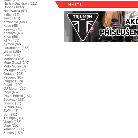
Harley-Davidson (211)
Reklama:
Honda (1037)
Husqvarna (97)
Indian (64)
Jawa (101)
Kawasaki (507)
Kayo (65)
Keeway (48)
Kentoya (43)
Kove (59)
KTM (435)
Kymco (92)
Leramotors (138)
Linhai (169)
Loncin (66)
Morbidelli (53)
Moto Guzzi (140)
Moto Morini (81)
MV Agusta (47)
Ostatní (103)
Peugeot (91)
Piaggio (219)
Polaris (100)
QJ Motor (268)
Rieju (65)
Royal Enfield (181)
Segway (228)
Sherco (51)
Suzuki (444)
SWM (48)
Sym (91)
Triumph (314)
Vespa (268)
Voge (203)
Yamaha (906)
Zontes (159)