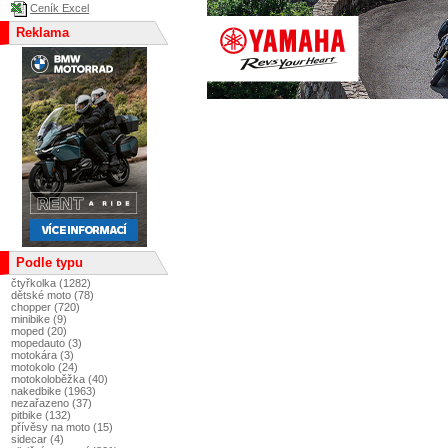
Ceník Excel
Reklama
Podle typu
čtyřkolka (1282)
dětské moto (78)
chopper (720)
minibike (9)
moped (20)
mopedauto (3)
motokára (3)
motokolo (24)
motokoloběžka (40)
nakedbike (1963)
nezařazeno (37)
pitbike (132)
přívěsy na moto (15)
sidecar (4)