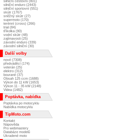
silniční cestovní (801)
silniční enduro (2443)
silniční sportovní (551)
skútr (1767)
sněžný skútr (27)
supermoto (170)
terénní (cross) (266)
trial (84)
tříkolka (90)
vodní skútr (48)
zajímavosti (25)
závodní enduro (339)
závodní silniční (30)
Další volby
nové (7308)
předváděcí (174)
veterán (25)
elektro (312)
bourané (37)
Obsah 125 ccm (1688)
Výkon do 11 kW (1653)
Výkon 11 - 35 kW (2148)
Videa (1482)
Poptávka, nabídka
Poptávka po motocyklu
Nabídka motocyklu
TipMoto.com
Kontakt
Nápověda
Pro webmastery
Databáze modelů
Ukradené moto