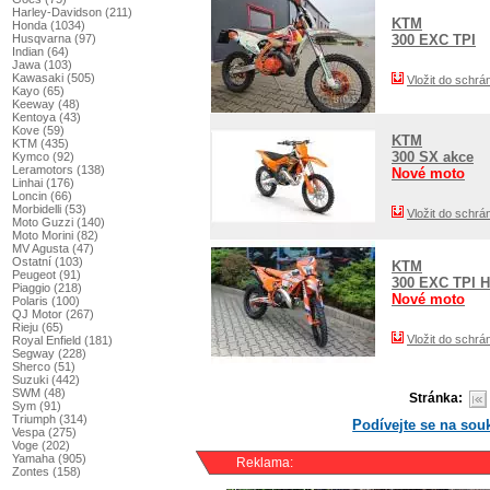
Harley-Davidson (211)
KTM
Honda (1034)
Husqvarna (97)
300 EXC TPI
Indian (64)
Jawa (103)
Kawasaki (505)
Vložit do schrá
Kayo (65)
Keeway (48)
Kentoya (43)
Kove (59)
KTM
KTM (435)
300 SX akce
Kymco (92)
Leramotors (138)
Nové moto
Linhai (176)
Loncin (66)
Morbidelli (53)
Vložit do schrá
Moto Guzzi (140)
Moto Morini (82)
MV Agusta (47)
Ostatní (103)
KTM
Peugeot (91)
300 EXC TPI
Piaggio (218)
Nové moto
Polaris (100)
QJ Motor (267)
Rieju (65)
Vložit do schrá
Royal Enfield (181)
Segway (228)
Sherco (51)
Suzuki (442)
SWM (48)
Stránka:
Sym (91)
Triumph (314)
Podívejte se na so
Vespa (275)
Voge (202)
Yamaha (905)
Reklama:
Zontes (158)