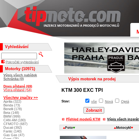
Vyhledávání
Pokročilé vyhledávání
Motorky (10971)
Výpis všech nabídek
Výpis motorek na prodej
Schránka (0)
Dnes přidané (69)
KTM 300 EXC TPI
Včera přidané (54)
Všechny značky >>
Stav:
Aprilia (322)
vše
Nová
Ojetá
Benda (73)
Benelli (178)
Beta (148)
BMW (999)
Přehled modelů KTM
Výpis všech inzerá
CAN-AM (180)
CFMOTO (687)
Ducati (392)
Foto
Motocykl
Fantic (140)
Gas Gas (47)
Goes (75)