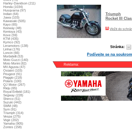
Harley-Davidson (211)
Honda (1034)
Husqvarna (97)
Triumph
Indian (64)
Jawa (103)
Rocket III Clas
Kawasaki (505)
Kayo (65)
Keeway (48)
Vložit do schrá
Kentoya (43)
Kove (59)
KTM (435)
Kymco (92)
Leramotors (138)
Stránka:
Linhai (176)
Loncin (66)
Podívejte se na soukrom
Morbidelli (53)
Moto Guzzi (140)
Moto Morini (82)
Reklama:
MV Agusta (47)
Ostatní (103)
Peugeot (91)
Piaggio (218)
Polaris (100)
QJ Motor (267)
Rieju (65)
Royal Enfield (181)
Segway (228)
Sherco (51)
Suzuki (442)
SWM (48)
Sym (91)
Triumph (314)
Vespa (275)
Voge (202)
Yamaha (905)
Zontes (158)