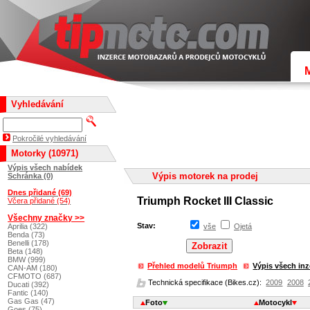
Vyhledávání
Pokročilé vyhledávání
Motorky (10971)
Výpis všech nabídek
Výpis motorek na prodej
Schránka (0)
Dnes přidané (69)
Triumph Rocket III Classic
Včera přidané (54)
Všechny značky >>
Stav:
Aprilia (322)
vše
Ojetá
Benda (73)
Benelli (178)
Beta (148)
BMW (999)
Přehled modelů Triumph
Výpis všech in
CAN-AM (180)
CFMOTO (687)
Technická specifikace (Bikes.cz):
2009
2008
Ducati (392)
Fantic (140)
Gas Gas (47)
Foto
Motocykl
Goes (75)