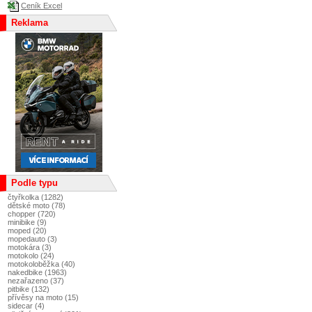
Ceník Excel
Reklama
Podle typu
čtyřkolka (1282)
dětské moto (78)
chopper (720)
minibike (9)
moped (20)
mopedauto (3)
motokára (3)
motokolo (24)
motokoloběžka (40)
nakedbike (1963)
nezařazeno (37)
pitbike (132)
přívěsy na moto (15)
sidecar (4)