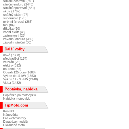
silniční cestovní (801)
silniční enduro (2443)
silniční sportovní (551)
skútr (1767)
sněžný skútr (27)
supermoto (170)
terénní (cross) (266)
trial (84)
tříkolka (90)
vodní skútr (48)
zajímavosti (25)
závodní enduro (339)
závodní silniční (30)
Další volby
nové (7308)
předváděcí (174)
veterán (25)
elektro (312)
bourané (37)
Obsah 125 ccm (1688)
Výkon do 11 kW (1653)
Výkon 11 - 35 kW (2148)
Videa (1482)
Poptávka, nabídka
Poptávka po motocyklu
Nabídka motocyklu
TipMoto.com
Kontakt
Nápověda
Pro webmastery
Databáze modelů
Ukradené moto