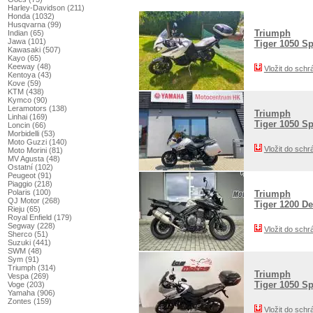
Harley-Davidson (211)
Honda (1032)
Husqvarna (99)
Triumph
Indian (65)
Jawa (101)
Tiger 1050 Sp
Kawasaki (507)
Kayo (65)
Keeway (48)
Vložit do schr
Kentoya (43)
Kove (59)
KTM (438)
Kymco (90)
Leramotors (138)
Triumph
Linhai (169)
Tiger 1050 
Loncin (66)
Morbidelli (53)
Moto Guzzi (140)
Vložit do schr
Moto Morini (81)
MV Agusta (48)
Ostatní (102)
Peugeot (91)
Piaggio (218)
Polaris (100)
Triumph
QJ Motor (268)
Tiger 1200 De
Rieju (65)
Royal Enfield (179)
Segway (228)
Vložit do schr
Sherco (51)
Suzuki (441)
SWM (48)
Sym (91)
Triumph (314)
Triumph
Vespa (269)
Tiger 1050 Sp
Voge (203)
Yamaha (906)
Zontes (159)
Vložit do schr