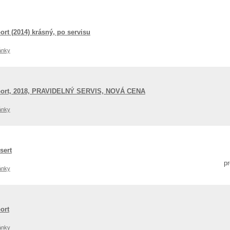
ort (2014) krásný, po servisu
ánky
Sport, 2018, PRAVIDELNÝ SERVIS, NOVÁ CENA
ánky
sert
p
ánky
ort
ánky