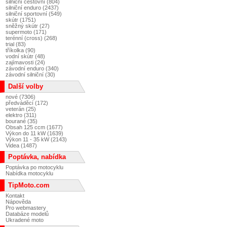
silniční cestovní (804)
silniční enduro (2437)
silniční sportovní (549)
skútr (1751)
sněžný skútr (27)
supermoto (171)
terénní (cross) (268)
trial (83)
tříkolka (90)
vodní skútr (48)
zajímavosti (24)
závodní enduro (340)
závodní silniční (30)
Další volby
nové (7306)
předváděcí (172)
veterán (25)
elektro (311)
bourané (35)
Obsah 125 ccm (1677)
Výkon do 11 kW (1639)
Výkon 11 - 35 kW (2143)
Videa (1487)
Poptávka, nabídka
Poptávka po motocyklu
Nabídka motocyklu
TipMoto.com
Kontakt
Nápověda
Pro webmastery
Databáze modelů
Ukradené moto