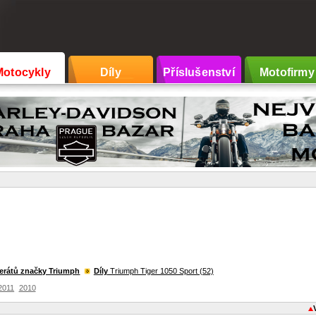
Motocykly
Díly
Příslušenství
Motofirmy
zerátů značky Triumph
Díly
Triumph Tiger 1050 Sport (52)
2011
2010