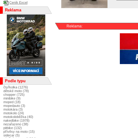
Ceník Excel
Reklama
Reklama:
Podle typu
čtyřkolka (1276)
dětské moto (78)
chopper (725)
minibike (9)
moped (18)
mopedauto (3)
motokára (3)
motokolo (24)
motokoloběžka (40)
nakedbike (1978)
nezařazeno (38)
pitbike (132)
přívěsy na moto (15)
sidecar (5)