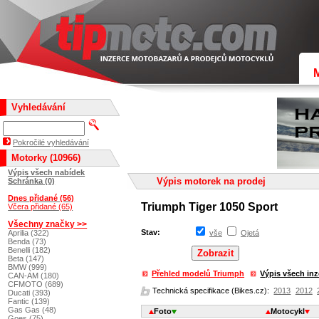
Vyhledávání
Pokročilé vyhledávání
Motorky (10966)
Výpis všech nabídek
Výpis motorek na prodej
Schránka (0)
Dnes přidané (56)
Triumph Tiger 1050 Sport
Včera přidané (65)
Všechny značky >>
Stav:
Aprilia (322)
vše
Ojetá
Benda (73)
Benelli (182)
Beta (147)
BMW (999)
Přehled modelů Triumph
Výpis všech in
CAN-AM (180)
CFMOTO (689)
Technická specifikace (Bikes.cz):
2013
2012
Ducati (393)
Fantic (139)
Gas Gas (48)
Foto
Motocykl
Goes (75)