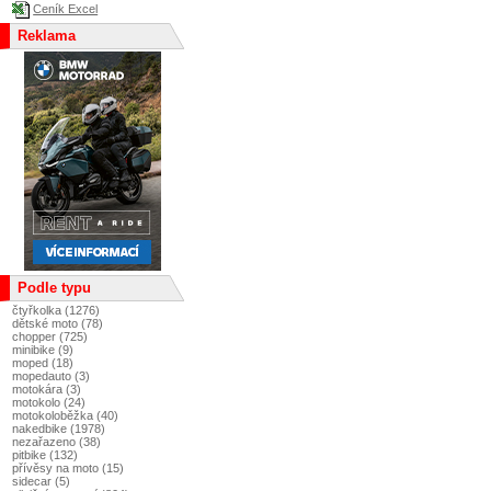
Ceník Excel
Reklama
Podle typu
čtyřkolka (1276)
dětské moto (78)
chopper (725)
minibike (9)
moped (18)
mopedauto (3)
motokára (3)
motokolo (24)
motokoloběžka (40)
nakedbike (1978)
nezařazeno (38)
pitbike (132)
přívěsy na moto (15)
sidecar (5)