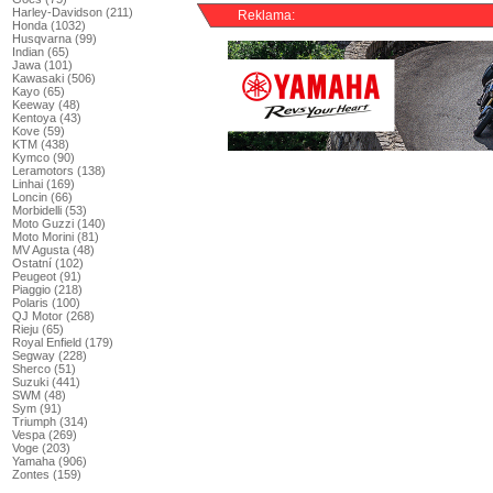
Harley-Davidson (211)
Reklama:
Honda (1032)
Husqvarna (99)
Indian (65)
Jawa (101)
Kawasaki (506)
Kayo (65)
Keeway (48)
Kentoya (43)
Kove (59)
KTM (438)
Kymco (90)
Leramotors (138)
Linhai (169)
Loncin (66)
Morbidelli (53)
Moto Guzzi (140)
Moto Morini (81)
MV Agusta (48)
Ostatní (102)
Peugeot (91)
Piaggio (218)
Polaris (100)
QJ Motor (268)
Rieju (65)
Royal Enfield (179)
Segway (228)
Sherco (51)
Suzuki (441)
SWM (48)
Sym (91)
Triumph (314)
Vespa (269)
Voge (203)
Yamaha (906)
Zontes (159)