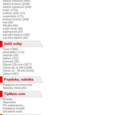
silniční cestovní (804)
silniční enduro (2436)
silniční sportovní (549)
skútr (1751)
sněžný skútr (27)
supermoto (171)
terénní (cross) (268)
trial (83)
tříkolka (90)
vodní skútr (48)
zajímavosti (24)
závodní enduro (340)
závodní silniční (30)
Další volby
nové (7306)
předváděcí (172)
veterán (25)
elektro (311)
bourané (35)
Obsah 125 ccm (1677)
Výkon do 11 kW (1639)
Výkon 11 - 35 kW (2143)
Videa (1487)
Poptávka, nabídka
Poptávka po motocyklu
Nabídka motocyklu
TipMoto.com
Kontakt
Nápověda
Pro webmastery
Databáze modelů
Ukradené moto