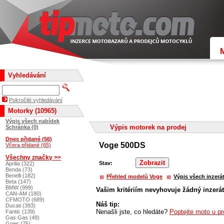
Vyhledávání
Pokročilé vyhledávání
Motorky (10965)
Výpis všech nabídek
Výpis motorek na prodej
Schránka (0)
Dnes přidané (56)
Voge 500DS
Včera přidané (65)
Všechny značky >>
Stav:
Aprilia (322)
Benda (73)
Benelli (182)
Přehled modelů Voge
Výpis všech inzerá
Beta (147)
BMW (999)
Vašim kritériím nevyhovuje žádný inzerát
CAN-AM (180)
CFMOTO (689)
Náš tip:
Ducati (393)
Nenašli jste, co hledáte?
Poptejte moto u pr
Fantic (139)
Gas Gas (48)
Goes (75)