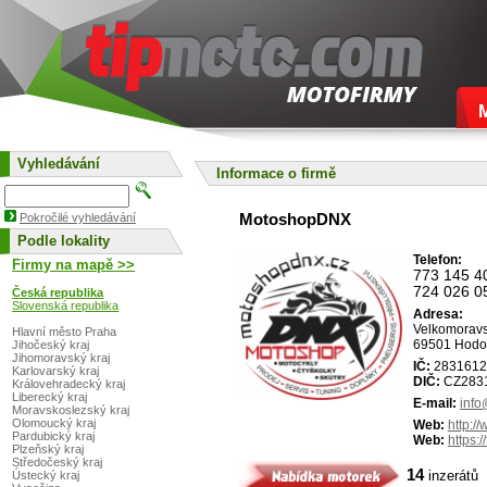
Vyhledávání
Informace o firmě
MotoshopDNX
Pokročilé vyhledávání
Podle lokality
Telefon:
Firmy na mapě >>
773 145 4
724 026 0
Česká republika
Slovenská republika
Adresa:
Velkomorav
Hlavní město Praha
69501
Hodo
Jihočeský kraj
Jihomoravský kraj
IČ:
2831612
Karlovarský kraj
DIČ:
CZ283
Královehradecký kraj
Liberecký kraj
E-mail:
info
Moravskoslezský kraj
Olomoucký kraj
Web:
http:/
Pardubický kraj
Web:
https:/
Plzeňský kraj
Středočeský kraj
14
inzerátů
Ústecký kraj