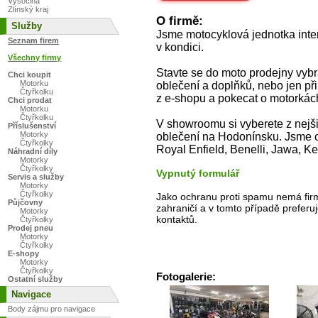
Vysočina
Zlínský kraj
O firmě:
Služby
Jsme motocyklová jednotka intenz
Seznam firem
v kondici.
Všechny firmy
Stavte se do moto prodejny vybr
Chci koupit
Motorku
oblečení a doplňků, nebo jen p
Čtyřkolku
z e-shopu a pokecat o motorkác
Chci prodat
Motorku
Čtyřkolku
V showroomu si vyberete z nejši
Příslušenství
Motorky
oblečení na Hodonínsku. Jsme o
Čtyřkolky
Royal Enfield, Benelli, Jawa, K
Náhradní díly
Motorky
Čtyřkolky
Vypnutý formulář
Servis a služby
Motorky
Čtyřkolky
Jako ochranu proti spamu nemá firm
Půjčovny
zahraničí a v tomto případě preferuj
Motorky
kontaktů.
Čtyřkolky
Prodej pneu
Motorky
Čtyřkolky
E-shopy
Motorky
Čtyřkolky
Fotogalerie:
Ostatní služby
Navigace
Body zájmu pro navigace