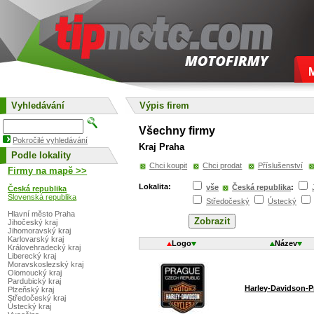
Vyhledávání
Výpis firem
Všechny firmy
Pokročilé vyhledávání
Kraj Praha
Podle lokality
Chci koupit
Chci prodat
Příslušenství
Firmy na mapě >>
Lokalita:
vše
Česká republika
:
Česká republika
Slovenská republika
Středočeský
Ústecký
Hlavní město Praha
Jihočeský kraj
Jihomoravský kraj
Karlovarský kraj
Logo
Název
Královehradecký kraj
Liberecký kraj
Moravskoslezský kraj
Olomoucký kraj
Pardubický kraj
Harley-Davidson-P
Plzeňský kraj
Středočeský kraj
Ústecký kraj