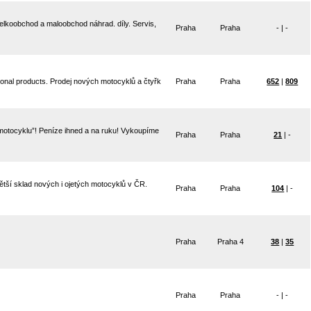
elkoobchod a maloobchod náhrad. díly. Servis,
Praha
Praha
- | -
nal products. Prodej nových motocyklů a čtyřk
Praha
Praha
652
|
809
motocyklu”! Peníze ihned a na ruku! Vykoupíme
Praha
Praha
21
| -
ětší sklad nových i ojetých motocyklů v ČR.
Praha
Praha
104
| -
Praha
Praha 4
38
|
35
Praha
Praha
- | -