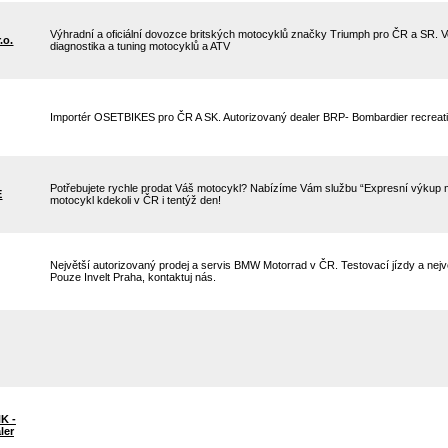
Výhradní a oficiální dovozce britských motocyklů značky Triumph pro ČR a SR. V
.o.
diagnostika a tuning motocyklů a ATV
Importér OSETBIKES pro ČR A SK. Autorizovaný dealer BRP- Bombardier recreatio
Potřebujete rychle prodat Váš motocykl? Nabízíme Vám službu “Expresní výkup 
E
motocykl kdekoli v ČR i tentýž den!
Největší autorizovaný prodej a servis BMW Motorrad v ČR. Testovací jízdy a nejv
Pouze Invelt Praha, kontaktuj nás.
K -
ler