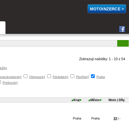
MOTOINZERCE >
Zobrazuji nabídky: 1 - 10 z 54
lužby
ravskoslezský
Olomoucký
Pardubický
Plzeňský
Praha
Prešovský
Kraj
Město
Moto | Díly
Praha
Praha
33
| -