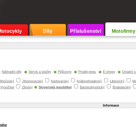
Motocykly
Díly
Příslušenství
Motofirmy
Náhradní díly
Servis a služby
Půjčovny
Prodej pneu
E-shopy
Ostatní s
Jihočeský
Jihomoravský
Karlovarský
Královehradecký
Liberecký
Mo
Vysočina
Zlínský
Slovenská republika
:
Banskobystrický
Bratislavský
Informace
raha