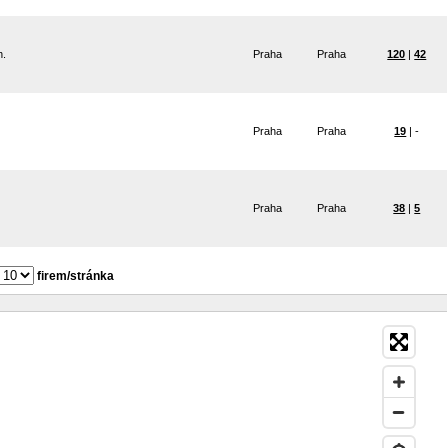
h.
Praha
Praha
120
|
42
Praha
Praha
19
| -
Praha
Praha
38
|
5
firem/stránka