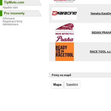
TipMoto.com
Napište nám
Pro inzerenty
Yamaha KaraO
Informace
Registrace firmy
Administrace
INDIAN PRAH
RACE TOOL s.r.
Firmy na mapě
Mapa
Satelitní