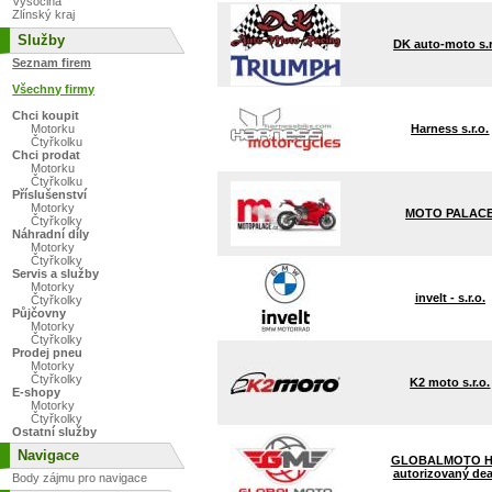
Vysočina
Zlínský kraj
Služby
DK auto-moto s.r
Seznam firem
Všechny firmy
Chci koupit
Harness s.r.o.
Motorku
Čtyřkolku
Chci prodat
Motorku
Čtyřkolku
Příslušenství
Motorky
MOTO PALAC
Čtyřkolky
Náhradní díly
Motorky
Čtyřkolky
Servis a služby
Motorky
invelt - s.r.o.
Čtyřkolky
Půjčovny
Motorky
Čtyřkolky
Prodej pneu
Motorky
Čtyřkolky
K2 moto s.r.o.
E-shopy
Motorky
Čtyřkolky
Ostatní služby
Navigace
GLOBALMOTO H
autorizovaný dea
Body zájmu pro navigace