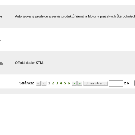
ne
Autorizovaný prodejce a servis produktů Yamaha Motor v pražských Štěrboholec
A
o.
Official dealer KTM.
Stránka:
1
2
3
4
5
6
z 6