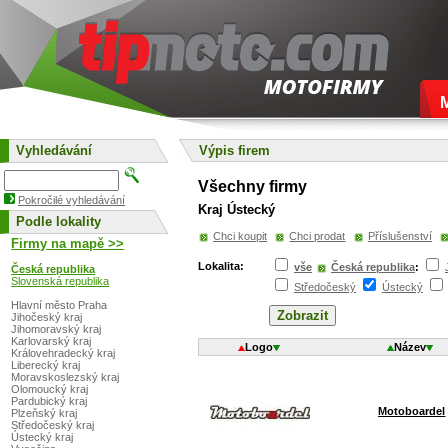
Vyhledávání
Výpis firem
Všechny firmy
Pokročilé vyhledávání
Kraj Ústecký
Podle lokality
Chci koupit
Chci prodat
Příslušenství
Firmy na mapě >>
Lokalita:
vše
Česká republika
:
Česká republika
Slovenská republika
Středočeský
Ústecký
Hlavní město Praha
Jihočeský kraj
Jihomoravský kraj
Karlovarský kraj
Logo
Název
Královehradecký kraj
Liberecký kraj
Moravskoslezský kraj
Olomoucký kraj
Pardubický kraj
Motoboardel
Plzeňský kraj
Středočeský kraj
Ústecký kraj