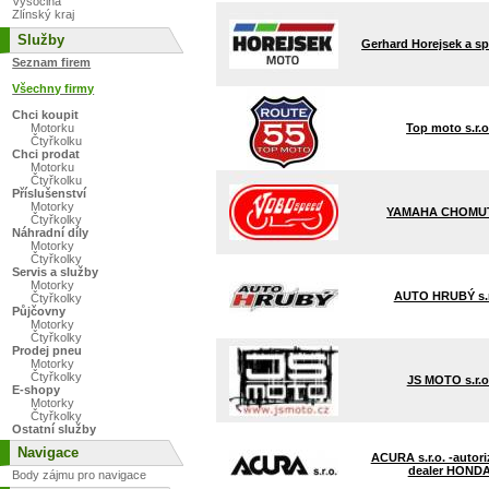
Vysočina
Zlínský kraj
Služby
Gerhard Horejsek a spol
Seznam firem
Všechny firmy
Chci koupit
Top moto s.r.o
Motorku
Čtyřkolku
Chci prodat
Motorku
Čtyřkolku
Příslušenství
Motorky
YAMAHA CHOMU
Čtyřkolky
Náhradní díly
Motorky
Čtyřkolky
Servis a služby
Motorky
AUTO HRUBÝ s.r
Čtyřkolky
Půjčovny
Motorky
Čtyřkolky
Prodej pneu
Motorky
Čtyřkolky
JS MOTO s.r.o
E-shopy
Motorky
Čtyřkolky
Ostatní služby
Navigace
ACURA s.r.o. -autor
dealer HOND
Body zájmu pro navigace