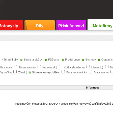
Motocykly
Díly
Příslušenství
Motofirmy
Náhradní díly
Servis a služby
Půjčovny
Prodej pneu
E-shopy
Ostatní s
Jihočeský
Jihomoravský
Karlovarský
Královehradecký
Liberecký
Mo
Vysočina
Zlínský
Slovenská republika
:
Banskobystrický
Bratislavský
Informace
Prodej nových motocyklů CFMOTO + prodej ojetých motycyklů a dílů převážně