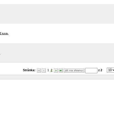
s.r.o.
O
Stránka:
1
2
z 2