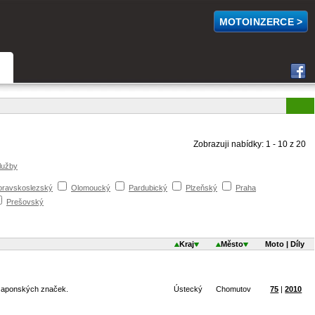
MOTOINZERCE >
Zobrazuji nabídky: 1 - 10 z 20
lužby
ravskoslezský
Olomoucký
Pardubický
Plzeňský
Praha
Prešovský
Kraj
Město
Moto | Díly
 Japonských značek.
Ústecký
Chomutov
75
|
2010