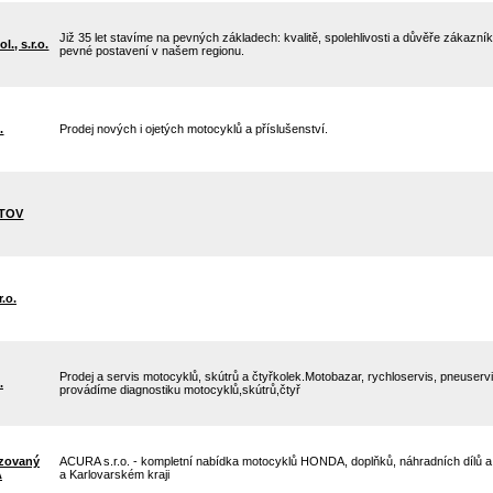
Již 35 let stavíme na pevných základech: kvalitě, spolehlivosti a důvěře zákazn
., s.r.o.
pevné postavení v našem regionu.
.
Prodej nových i ojetých motocyklů a příslušenství.
TOV
.o.
Prodej a servis motocyklů, skútrů a čtyřkolek.Motobazar, rychloservis, pneuser
.
provádíme diagnostiku motocyklů,skútrů,čtyř
izovaný
ACURA s.r.o. - kompletní nabídka motocyklů HONDA, doplňků, náhradních dílů 
A
a Karlovarském kraji