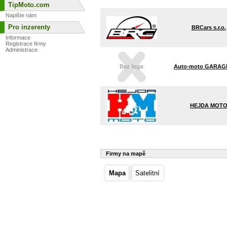
TipMoto.com
Napište nám
Pro inzerenty
BRCars s.r.o.
Informace
Registrace firmy
Administrace
Auto-moto GARAGE 
HEJDA MOT
Firmy na mapě
Mapa
Satelitní