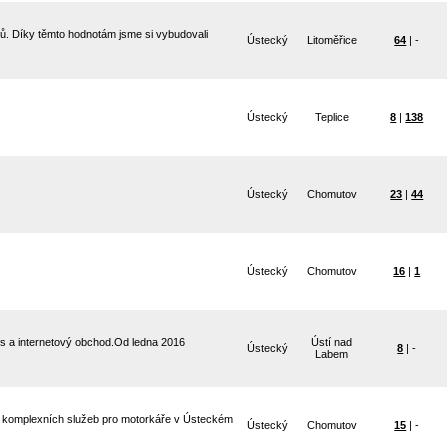
íků. Díky těmto hodnotám jsme si vybudovali
Ústecký
Litoměřice
64
| -
Ústecký
Teplice
8
|
138
Ústecký
Chomutov
23
|
44
Ústecký
Chomutov
16
|
1
vis a internetový obchod.Od ledna 2016
Ústí nad
Ústecký
8
| -
Labem
a komplexních služeb pro motorkáře v Ústeckém
Ústecký
Chomutov
15
| -