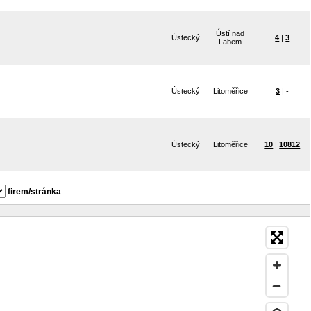
Ústí nad
Ústecký
4
|
3
Labem
Ústecký
Litoměřice
3
| -
Ústecký
Litoměřice
10
|
10812
firem/stránka