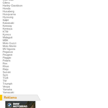
Gilera
Harley-Davidson
Honda
Husaberg
Husqvarna
Hyosung
Italjet
Kawasaki
Keeway
Kentoya
KTM
Kymco
Malaguti
MBK
Moto Guzzi
Moto Morini
MV Agusta
Pegasus
Peugeot
Piaggio
Polaris
Rex
Rhon
Rieju
Suzuki
Sym
TGB
TM
Triumph
Vespa
Yamaha
Yamasaki
Reklama