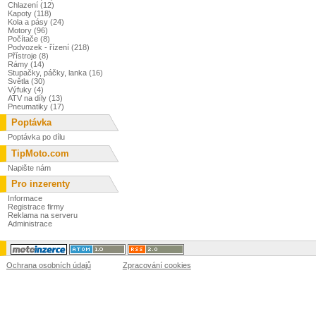
Chlazení (12)
Kapoty (118)
Kola a pásy (24)
Motory (96)
Počítače (8)
Podvozek - řízení (218)
Přístroje (8)
Rámy (14)
Stupačky, páčky, lanka (16)
Světla (30)
Výfuky (4)
ATV na díly (13)
Pneumatiky (17)
Poptávka
Poptávka po dílu
TipMoto.com
Napište nám
Pro inzerenty
Informace
Registrace firmy
Reklama na serveru
Administrace
Ochrana osobních údajů
Zpracování cookies