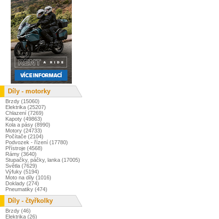
Díly - motorky
Brzdy (15060)
Elektrika (25207)
Chlazení (7269)
Kapoty (49863)
Kola a pásy (8990)
Motory (24733)
Počítače (2104)
Podvozek - řízení (17780)
Přístroje (4568)
Rámy (3640)
Stupačky, páčky, lanka (17005)
Světla (7629)
Výfuky (5194)
Moto na díly (1016)
Doklady (274)
Pneumatiky (474)
Díly - čtyřkolky
Brzdy (46)
Elektrika (26)