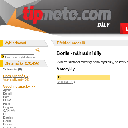
Vyhledávání
Přehled modelů
Borile - náhradní díly
Pokročilé vyhledávání
Vyberte si model motorky nebo čtyřkolky, na který s
Dle značky (191456)
Motocykly
Schránka (0)
Dnes přidané (17)
B
Včera přidané (56)
B 500 MT (1)
Všechny značky >>
Aprilia
Benelli
Beta
BMW
Buell
Cagiva
CAN-AM
CPI
Daelim
Derbi
Ducati
Gas Gas