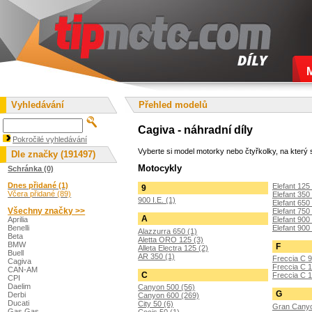
Vyhledávání
Přehled modelů
Cagiva - náhradní díly
Pokročilé vyhledávání
Vyberte si model motorky nebo čtyřkolky, na který s
Dle značky (191497)
Motocykly
Schránka (0)
Dnes přidané (1)
Elefant 125 
9
Včera přidané (89)
Elefant 350 
900 I.E. (1)
Elefant 650 
Všechny značky >>
Elefant 750 
A
Elefant 900 
Aprilia
Elefant 900 
Benelli
Alazzurra 650 (1)
Beta
Aletta ORO 125 (3)
BMW
F
Alleta Electra 125 (2)
Buell
AR 350 (1)
Freccia C 9
Cagiva
Freccia C 1
CAN-AM
C
Freccia C 1
CPI
Daelim
Canyon 500 (56)
G
Derbi
Canyon 600 (269)
Ducati
City 50 (6)
Gran Canyo
Gas Gas
Cocis 50 (1)