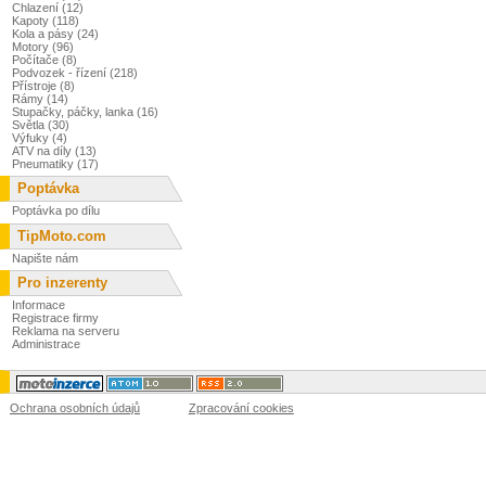
Chlazení (12)
Kapoty (118)
Kola a pásy (24)
Motory (96)
Počítače (8)
Podvozek - řízení (218)
Přístroje (8)
Rámy (14)
Stupačky, páčky, lanka (16)
Světla (30)
Výfuky (4)
ATV na díly (13)
Pneumatiky (17)
Poptávka
Poptávka po dílu
TipMoto.com
Napište nám
Pro inzerenty
Informace
Registrace firmy
Reklama na serveru
Administrace
Ochrana osobních údajů
Zpracování cookies