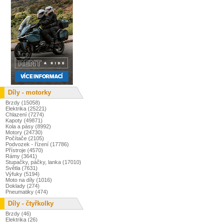
Díly - motorky
Brzdy (15058)
Elektrika (25221)
Chlazení (7274)
Kapoty (49871)
Kola a pásy (8992)
Motory (24730)
Počítače (2105)
Podvozek - řízení (17786)
Přístroje (4570)
Rámy (3641)
Stupačky, páčky, lanka (17010)
Světla (7631)
Výfuky (5194)
Moto na díly (1016)
Doklady (274)
Pneumatiky (474)
Díly - čtyřkolky
Brzdy (46)
Elektrika (26)