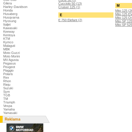
Gilera
Cucciolo 50 (13)
M
Harley-Davidson
Cruiser 125 (1)
Honda
Mito 125 (2
Husaberg
Mito 125 E
E
Husqvarna
Mito 125 Or
E 750 Elefant (2)
Hyosung
Mito SP 125
Italjet
Mito SP 525
Kawasaki
Keeway
Kentoya
KTM
Kymco
Malaguti
MBK
Moto Guzzi
Moto Morini
MV Agusta
Pegasus
Peugeot
Piaggio
Polaris
Rex
Rhon
Rieju
Suzuki
Sym
TGB
TM
Triumph
Vespa
Yamaha
Yamasaki
Reklama