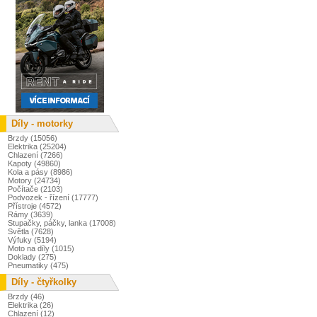
Díly - motorky
Brzdy (15056)
Elektrika (25204)
Chlazení (7266)
Kapoty (49860)
Kola a pásy (8986)
Motory (24734)
Počítače (2103)
Podvozek - řízení (17777)
Přístroje (4572)
Rámy (3639)
Stupačky, páčky, lanka (17008)
Světla (7628)
Výfuky (5194)
Moto na díly (1015)
Doklady (275)
Pneumatiky (475)
Díly - čtyřkolky
Brzdy (46)
Elektrika (26)
Chlazení (12)