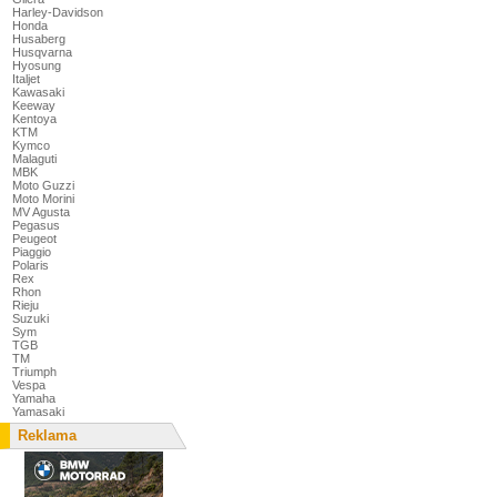
Harley-Davidson
Honda
Husaberg
Husqvarna
Hyosung
Italjet
Kawasaki
Keeway
Kentoya
KTM
Kymco
Malaguti
MBK
Moto Guzzi
Moto Morini
MV Agusta
Pegasus
Peugeot
Piaggio
Polaris
Rex
Rhon
Rieju
Suzuki
Sym
TGB
TM
Triumph
Vespa
Yamaha
Yamasaki
Reklama