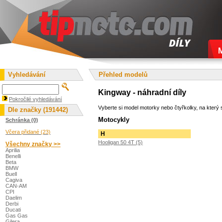
Vyhledávání
Přehled modelů
Kingway - náhradní díly
Pokročilé vyhledávání
Vyberte si model motorky nebo čtyřkolky, na který s
Dle značky (191442)
Motocykly
Schránka (0)
Včera přidané (23)
H
Hooligan 50 4T (5)
Všechny značky >>
Aprilia
Benelli
Beta
BMW
Buell
Cagiva
CAN-AM
CPI
Daelim
Derbi
Ducati
Gas Gas
Gilera