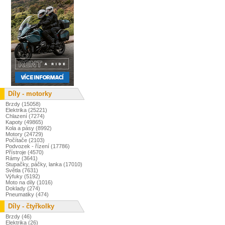
Díly - motorky
Brzdy (15058)
Elektrika (25221)
Chlazení (7274)
Kapoty (49865)
Kola a pásy (8992)
Motory (24729)
Počítače (2103)
Podvozek - řízení (17786)
Přístroje (4570)
Rámy (3641)
Stupačky, páčky, lanka (17010)
Světla (7631)
Výfuky (5192)
Moto na díly (1016)
Doklady (274)
Pneumatiky (474)
Díly - čtyřkolky
Brzdy (46)
Elektrika (26)