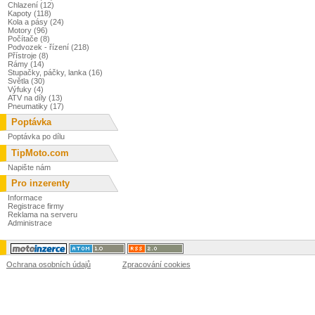
Chlazení (12)
Kapoty (118)
Kola a pásy (24)
Motory (96)
Počítače (8)
Podvozek - řízení (218)
Přístroje (8)
Rámy (14)
Stupačky, páčky, lanka (16)
Světla (30)
Výfuky (4)
ATV na díly (13)
Pneumatiky (17)
Poptávka
Poptávka po dílu
TipMoto.com
Napište nám
Pro inzerenty
Informace
Registrace firmy
Reklama na serveru
Administrace
Ochrana osobních údajů
Zpracování cookies