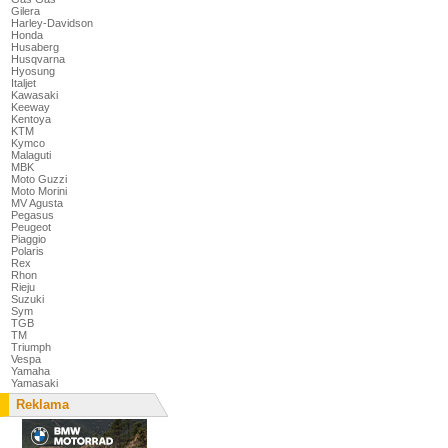
Gilera
Harley-Davidson
Honda
Husaberg
Husqvarna
Hyosung
Italjet
Kawasaki
Keeway
Kentoya
KTM
Kymco
Malaguti
MBK
Moto Guzzi
Moto Morini
MV Agusta
Pegasus
Peugeot
Piaggio
Polaris
Rex
Rhon
Rieju
Suzuki
Sym
TGB
TM
Triumph
Vespa
Yamaha
Yamasaki
Reklama