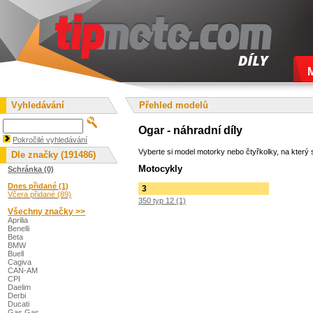
Vyhledávání
Přehled modelů
Ogar - náhradní díly
Pokročilé vyhledávání
Vyberte si model motorky nebo čtyřkolky, na který s
Dle značky (191486)
Motocykly
Schránka (0)
Dnes přidané (1)
3
Včera přidané (89)
350 typ 12 (1)
Všechny značky >>
Aprilia
Benelli
Beta
BMW
Buell
Cagiva
CAN-AM
CPI
Daelim
Derbi
Ducati
Gas Gas