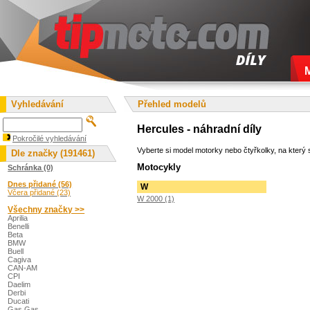
Vyhledávání
Přehled modelů
Hercules - náhradní díly
Pokročilé vyhledávání
Vyberte si model motorky nebo čtyřkolky, na který s
Dle značky (191461)
Motocykly
Schránka (0)
Dnes přidané (56)
W
Včera přidané (23)
W 2000 (1)
Všechny značky >>
Aprilia
Benelli
Beta
BMW
Buell
Cagiva
CAN-AM
CPI
Daelim
Derbi
Ducati
Gas Gas