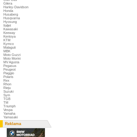
Gilera
Harley-Davidson
Honda
Husaberg
Husqvarna
Hyosung
Italjet
Kawasaki
Keeway
Kentoya
KTM
Kymco
Malaguti
MBK
Moto Guzzi
Moto Morini
MV Agusta
Pegasus
Peugeot
Piaggio
Polaris
Rex
Rhon
Rieju
Suzuki
Sym
TGB
TM
Triumph
Vespa
Yamaha
Yamasaki
Reklama