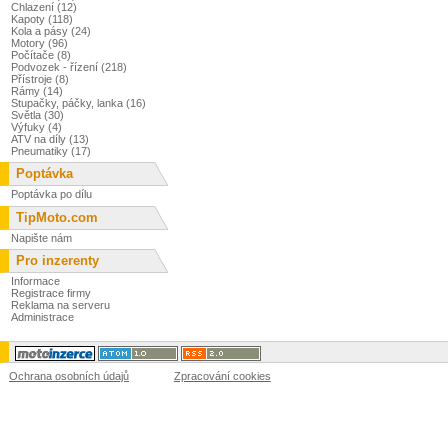
Chlazení (12)
Kapoty (118)
Kola a pásy (24)
Motory (96)
Počítače (8)
Podvozek - řízení (218)
Přístroje (8)
Rámy (14)
Stupačky, páčky, lanka (16)
Světla (30)
Výfuky (4)
ATV na díly (13)
Pneumatiky (17)
Poptávka
Poptávka po dílu
TipMoto.com
Napište nám
Pro inzerenty
Informace
Registrace firmy
Reklama na serveru
Administrace
Ochrana osobních údajů
Zpracování cookies