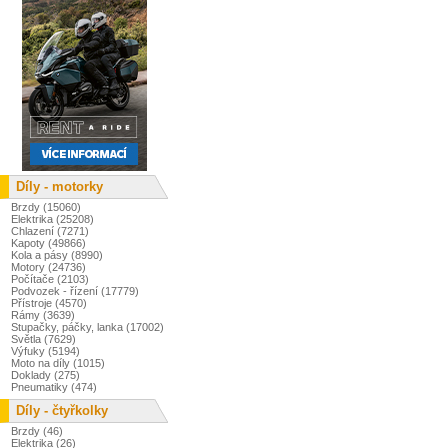
Díly - motorky
Brzdy (15060)
Elektrika (25208)
Chlazení (7271)
Kapoty (49866)
Kola a pásy (8990)
Motory (24736)
Počítače (2103)
Podvozek - řízení (17779)
Přístroje (4570)
Rámy (3639)
Stupačky, páčky, lanka (17002)
Světla (7629)
Výfuky (5194)
Moto na díly (1015)
Doklady (275)
Pneumatiky (474)
Díly - čtyřkolky
Brzdy (46)
Elektrika (26)