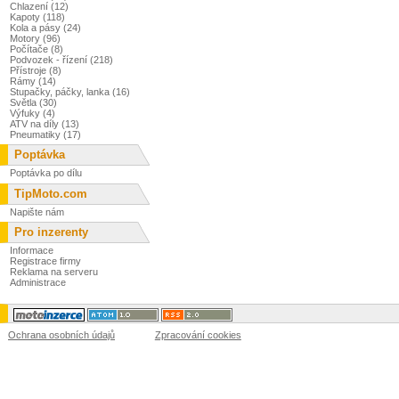
Chlazení (12)
Kapoty (118)
Kola a pásy (24)
Motory (96)
Počítače (8)
Podvozek - řízení (218)
Přístroje (8)
Rámy (14)
Stupačky, páčky, lanka (16)
Světla (30)
Výfuky (4)
ATV na díly (13)
Pneumatiky (17)
Poptávka
Poptávka po dílu
TipMoto.com
Napište nám
Pro inzerenty
Informace
Registrace firmy
Reklama na serveru
Administrace
Ochrana osobních údajů
Zpracování cookies