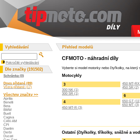
Vyhledávání
Přehled modelů
CFMOTO - náhradní díly
Pokročilé vyhledávání
Vyberte si model motorky nebo čtyřkolky, na který s
Dle značky (191502)
Motocykly
Schránka (0)
Dnes přidané (89)
450 MT-RX 
3
Včera přidané (17)
450 SR (2)
300 NK (1)
300 SR (1)
Všechny značky >>
6
Aprilia
650 GT (11
4
Benelli
650 MT (3)
Beta
450 MT-R (3)
BMW
Buell
Cagiva
CAN-AM
CPI
Daelim
Ostatní (čtyřkolky, tříkolky, sněžné a vod
Derbi
Ducati
Gas Gas