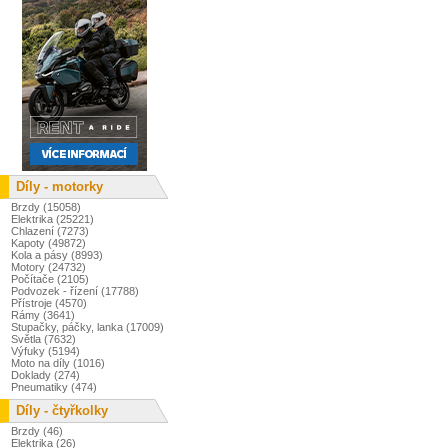
Díly - motorky
Brzdy (15058)
Elektrika (25221)
Chlazení (7273)
Kapoty (49872)
Kola a pásy (8993)
Motory (24732)
Počítače (2105)
Podvozek - řízení (17788)
Přístroje (4570)
Rámy (3641)
Stupačky, páčky, lanka (17009)
Světla (7632)
Výfuky (5194)
Moto na díly (1016)
Doklady (274)
Pneumatiky (474)
Díly - čtyřkolky
Brzdy (46)
Elektrika (26)