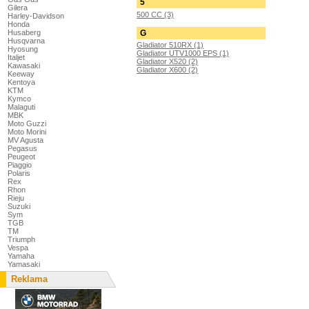
5
Gilera
500 CC (3)
Harley-Davidson
Honda
G
Husaberg
Husqvarna
Gladiator 510RX (1)
Hyosung
Gladiator UTV1000 EPS (1)
Italjet
Gladiator X520 (2)
Kawasaki
Gladiator X600 (2)
Keeway
Kentoya
KTM
Kymco
Malaguti
MBK
Moto Guzzi
Moto Morini
MV Agusta
Pegasus
Peugeot
Piaggio
Polaris
Rex
Rhon
Rieju
Suzuki
Sym
TGB
TM
Triumph
Vespa
Yamaha
Yamasaki
Reklama