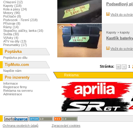
Chlazení (12)
Podsedlový pl
Kapoty (118)
Kola a pásy (24)
Motory (96)
Vložit do schrá
Počítače (8)
Podvozek - řízení (218)
Přístroje (8)
Rámy (14)
Stupačky, páčky, lanka (16)
Kapoty > kapoty
Světla (30)
Výfuky (4)
Kastlík baterk
ATV na díly (13)
Pneumatiky (17)
Vložit do schrá
Poptávka
Poptávka po dílu
TipMoto.com
Stránka:
1
Napište nám
Reklama:
Pro inzerenty
Informace
Registrace firmy
Reklama na serveru
Administrace
Ochrana osobních údajů
Zpracování cookies