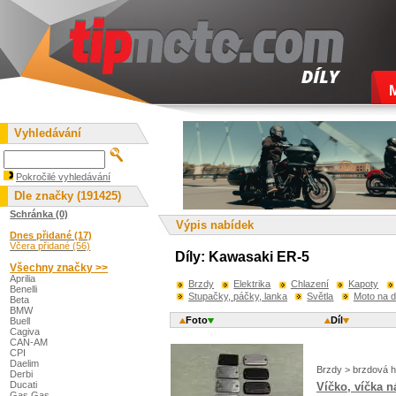
Vyhledávání
Pokročilé vyhledávání
Dle značky (191425)
Schránka (0)
Výpis nabídek
Dnes přidané (17)
Včera přidané (56)
Díly: Kawasaki ER-5
Všechny značky >>
Aprilia
Brzdy
Elektrika
Chlazení
Kapoty
Benelli
Stupačky, páčky, lanka
Světla
Moto na d
Beta
BMW
Foto
Díl
Buell
Cagiva
CAN-AM
CPI
Daelim
Brzdy > brzdová h
Derbi
Ducati
Víčko, víčka 
Gas Gas