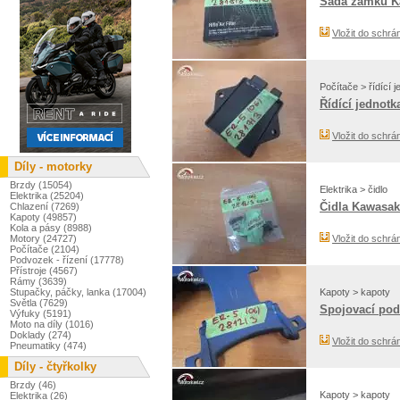
Sada zámků K
Vložit do schrá
Počítače > řídící 
Řídící jednot
Vložit do schrá
Díly - motorky
Brzdy (15054)
Elektrika > čidlo
Elektrika (25204)
Čidla Kawasak
Chlazení (7269)
Kapoty (49857)
Kola a pásy (8988)
Motory (24727)
Vložit do schrá
Počítače (2104)
Podvozek - řízení (17778)
Přístroje (4567)
Rámy (3639)
Stupačky, páčky, lanka (17004)
Kapoty > kapoty
Světla (7629)
Spojovací pod
Výfuky (5191)
Moto na díly (1016)
Doklady (274)
Vložit do schrá
Pneumatiky (474)
Díly - čtyřkolky
Brzdy (46)
Kapoty > kapoty
Elektrika (26)