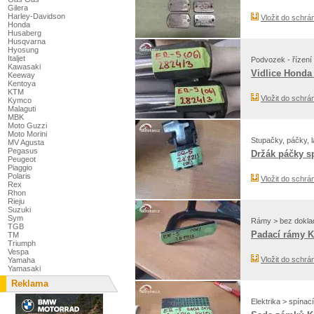
Gilera
Harley-Davidson
Vložit do schrá
Honda
Husaberg
Husqvarna
Hyosung
Italjet
Podvozek - řízení 
Kawasaki
Vidlice Honda
Keeway
Kentoya
KTM
Vložit do schrá
Kymco
Malaguti
MBK
Moto Guzzi
Moto Morini
Stupačky, páčky, 
MV Agusta
Pegasus
Držák páčky s
Peugeot
Piaggio
Polaris
Vložit do schrá
Rex
Rhon
Rieju
Suzuki
Sym
Rámy > bez dokla
TGB
Padací rámy K
TM
Triumph
Vespa
Vložit do schrá
Yamaha
Yamasaki
Reklama
Elektrika > spínac