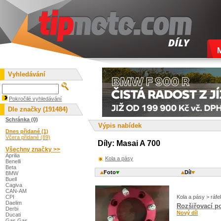
Vyhledávání
Pokročilé vyhledávání
Dle značky (191484)
Schránka (0)
Výpis nabídek
Dnes přidané (1)
Včera přidané (89)
Díly: Masai A 700
Všechny značky >>
Aprilia
Kola a pásy
Benelli
Beta
Foto
Díl
BMW
Buell
Cagiva
CAN-AM
Kola a pásy > ráfe
CPI
Daelim
Rozšiřovací p
Derbi
Nový díl
Ducati
Gas Gas