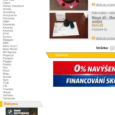
Gilera
Vložit do schrá
Harley-Davidson
Honda
Husaberg
Kola a pásy > pás
Husqvarna
Masai díl - Ma
Hyosung
vnitřní
Italjet
Kawasaki
Nový díl
Keeway
F210244-01
Kentoya
KTM
Kymco
Vložit do schrá
Malaguti
MBK
Moto Guzzi
Stránka:
Moto Morini
MV Agusta
Reklama:
Pegasus
Peugeot
Piaggio
Polaris
Rex
Rhon
Rieju
Suzuki
Sym
TGB
TM
Triumph
Vespa
Yamaha
Yamasaki
Reklama