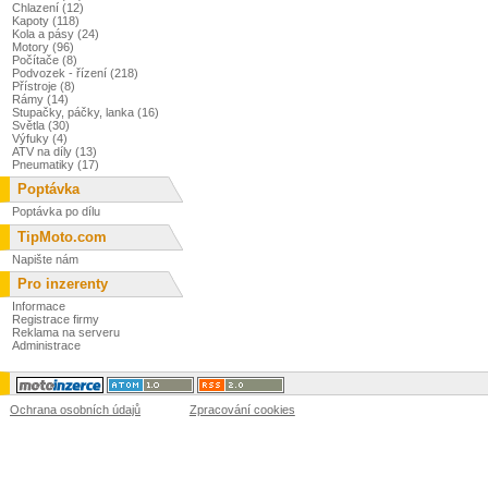
Chlazení (12)
Kapoty (118)
Kola a pásy (24)
Motory (96)
Počítače (8)
Podvozek - řízení (218)
Přístroje (8)
Rámy (14)
Stupačky, páčky, lanka (16)
Světla (30)
Výfuky (4)
ATV na díly (13)
Pneumatiky (17)
Poptávka
Poptávka po dílu
TipMoto.com
Napište nám
Pro inzerenty
Informace
Registrace firmy
Reklama na serveru
Administrace
Ochrana osobních údajů
Zpracování cookies