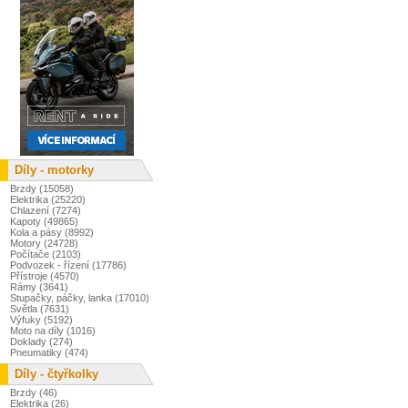
Díly - motorky
Brzdy (15058)
Elektrika (25220)
Chlazení (7274)
Kapoty (49865)
Kola a pásy (8992)
Motory (24728)
Počítače (2103)
Podvozek - řízení (17786)
Přístroje (4570)
Rámy (3641)
Stupačky, páčky, lanka (17010)
Světla (7631)
Výfuky (5192)
Moto na díly (1016)
Doklady (274)
Pneumatiky (474)
Díly - čtyřkolky
Brzdy (46)
Elektrika (26)